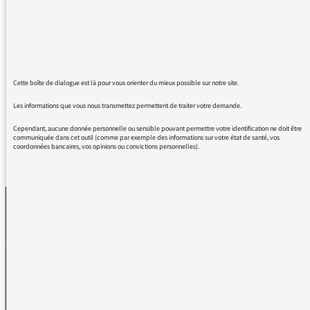
devenus, depuis quelque temps chez les
journalistes et autres correspondants de
l'audiovisuel, de véritables éléments de
ponctuation ? Où apprennent-ils cette façon
de parler ? Mimétisme ? Formatage ? Je suis
médusée.
Cette boîte de dialogue est là pour vous orienter du mieux possible sur notre site.
Les informations que vous nous transmettez permettent de traiter votre demande.
Cependant, aucune donnée personnelle ou sensible pouvant permettre votre identification ne doit être
communiquée dans cet outil (comme par exemple des informations sur votre état de santé, vos
coordonnées bancaires, vos opinions ou convictions personnelles).
REVENIR AUX MESSAGES
La médiatrice
VOUS AVEZ UN PROBLÈME DE RÉCEPTION ?