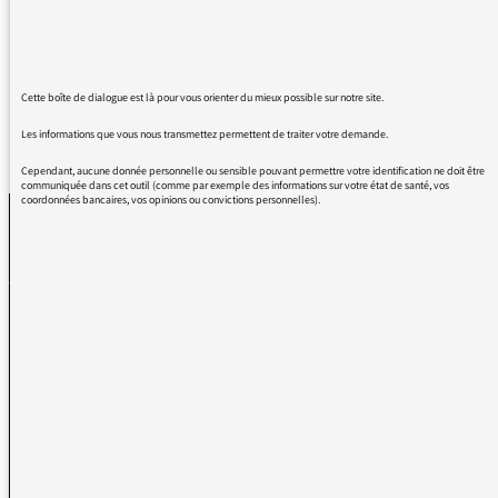
Henri dès revisité
Un régal
Cette boîte de dialogue est là pour vous orienter du mieux possible sur notre site.
Les informations que vous nous transmettez permettent de traiter votre demande.
REVENIR AUX MESSAGES
Cependant, aucune donnée personnelle ou sensible pouvant permettre votre identification ne doit être
communiquée dans cet outil (comme par exemple des informations sur votre état de santé, vos
coordonnées bancaires, vos opinions ou convictions personnelles).
La médiatrice
VOUS AVEZ UN PROBLÈME DE RÉCEPTION ?
Remplissez l’un de nos formulaires afin que nous puissions vous aider.
Réception FM/DAB