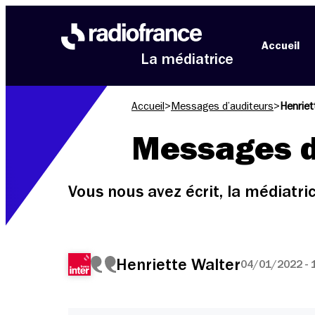
Aller au menu
Aller au contenu
Aller au pied de page
Accueil
La médiatrice
Accueil
>
Messages d’auditeurs
>
Henriet
Messages d
Vous nous avez écrit, la médiatr
Henriette Walter
04/01/2022 - 