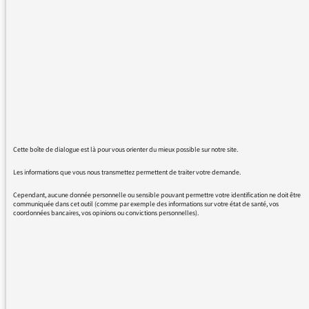
Laure me font découvrir des auteurs, des
artistes, des personnages. Parfois je les
connais déjà mais l'approche est toujours
intéressante et la longueur permet de
partager la vie de ces personnes. De
comprendre. ... d'apprendre. De la culture qui
fait du bien et qui me parle. .il me semble que
je suis un petit peu plus intelligent quand je
vous écoute. (Boris Cyrulnik, Ernest Pignon
Ernest... C'était aussi le cas lorsqu'on écoutait
Cette boîte de dialogue est là pour vous orienter du mieux possible sur notre site.
Tavernier. .) Je suis une fidèle très fidèle
Les informations que vous nous transmettez permettent de traiter votre demande.
auditrice de France Inter... J'ai longtemps
Cependant, aucune donnée personnelle ou sensible pouvant permettre votre identification ne doit être
écouté José Arthur etc
communiquée dans cet outil (comme par exemple des informations sur votre état de santé, vos
coordonnées bancaires, vos opinions ou convictions personnelles).
Merci de continuer Mme Adler. Je vais
découvrir les livres de Édith Bruck...continuez
...faites vivre la culture nous en avons tant
besoin. Bien à vous Laure et à France Inter