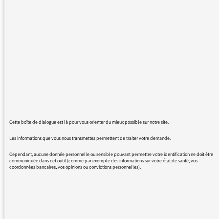
Hip Hop symphonique du 20 novembre 2021
svp ?
Cordialement.
09/11/2021 - 15:28
Cette boîte de dialogue est là pour vous orienter du mieux possible sur notre site.
Bonjour,
Les informations que vous nous transmettez permettent de traiter votre demande.
toutes les informations sont à retrouver en
Cependant, aucune donnée personnelle ou sensible pouvant permettre votre identification ne doit être
cliquant sur ce lien :
communiquée dans cet outil (comme par exemple des informations sur votre état de santé, vos
coordonnées bancaires, vos opinions ou convictions personnelles).
https://www.maisondelaradioetdelamusique.fr/eve
symphonique/hip-hop-symphonique-6e-
edition