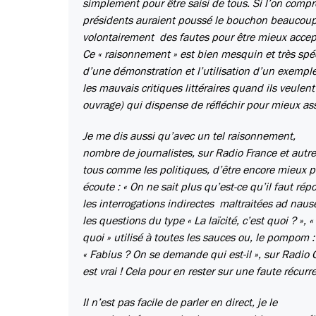
simplement pour être saisi de tous. Si l’on comp
présidents auraient poussé le bouchon beaucoup 
volontairement des fautes pour être mieux accep
Ce « raisonnement » est bien mesquin et très spé
d’une démonstration et l’utilisation d’un exempl
les mauvais critiques littéraires quand ils veulen
ouvrage) qui dispense de réfléchir pour mieux assé
Je me dis aussi qu’avec un tel raisonnement,
nombre de journalistes, sur Radio France et autre
tous comme les politiques, d’être encore mieux p
écoute : « On ne sait plus qu’est-ce qu’il faut rép
les interrogations indirectes maltraitées ad nau
les questions du type « La laïcité, c’est quoi ? », «
quoi » utilisé à toutes les sauces ou, le pompom :
« Fabius ? On se demande qui est-il », sur Radio C
est vrai ! Cela pour en rester sur une faute récurr
Il n’est pas facile de parler en direct, je le