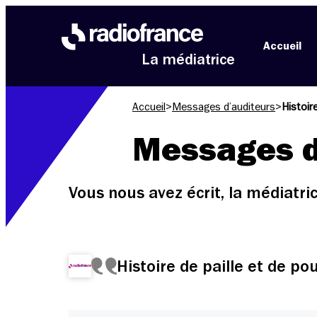
Aller au menu
Aller au contenu
Aller au pied de page
Accueil
La médiatrice
Accueil
>
Messages d’auditeurs
>
Histoir
Messages d
Vous nous avez écrit, la médiatr
Histoire de paille et de po