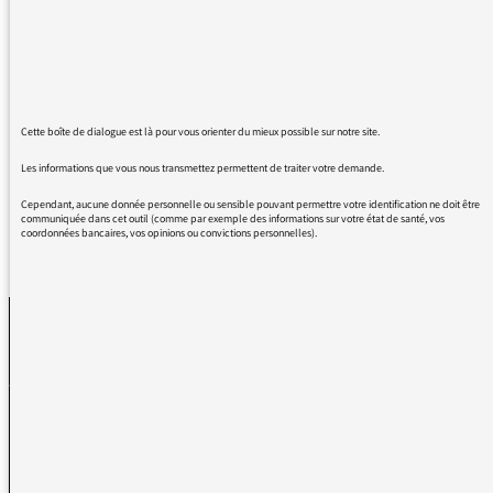
être courante, est indéfendable. Le pronom
relatif sujet QUI suffit, pas besoin de passer
par l’impersonnel « il ». Si vous remplacez « se
passe » par « se produit » ou « manque », cela
paraîtra évident…
Merci !!!
Cette boîte de dialogue est là pour vous orienter du mieux possible sur notre site.
Les informations que vous nous transmettez permettent de traiter votre demande.
Cependant, aucune donnée personnelle ou sensible pouvant permettre votre identification ne doit être
communiquée dans cet outil (comme par exemple des informations sur votre état de santé, vos
coordonnées bancaires, vos opinions ou convictions personnelles).
REVENIR AUX MESSAGES
La médiatrice
VOUS AVEZ UN PROBLÈME DE RÉCEPTION ?