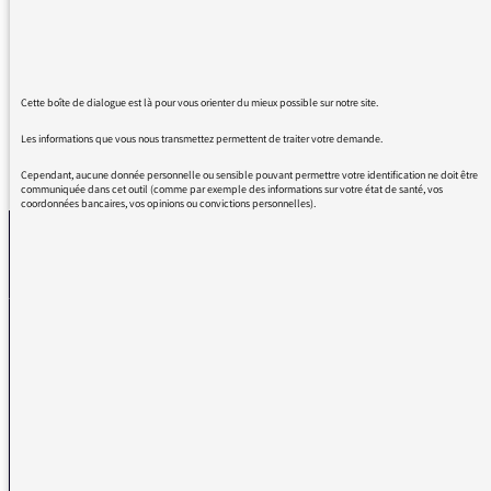
de ce mot, que respire l'émission de Monsieur
Ghaleb Bencheikh, Questions d'islam.
Cette boîte de dialogue est là pour vous orienter du mieux possible sur notre site.
Les informations que vous nous transmettez permettent de traiter votre demande.
REVENIR AUX MESSAGES
Cependant, aucune donnée personnelle ou sensible pouvant permettre votre identification ne doit être
communiquée dans cet outil (comme par exemple des informations sur votre état de santé, vos
coordonnées bancaires, vos opinions ou convictions personnelles).
La médiatrice
VOUS AVEZ UN PROBLÈME DE RÉCEPTION ?
Remplissez l’un de nos formulaires afin que nous puissions vous aider.
Réception FM/DAB