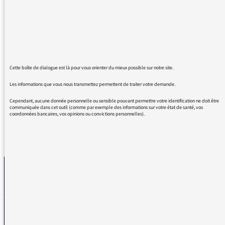
Très émouvant de récouter en replay...tout est
dit.
Il nous manque tant de personnes en ce
moment avec toutes les qualités de cette
grande dame.
Cette boîte de dialogue est là pour vous orienter du mieux possible sur notre site.
Merci à vous, votre équipe et à France Culture
pour la qualité des émissions.
Les informations que vous nous transmettez permettent de traiter votre demande.
Cependant, aucune donnée personnelle ou sensible pouvant permettre votre identification ne doit être
communiquée dans cet outil (comme par exemple des informations sur votre état de santé, vos
coordonnées bancaires, vos opinions ou convictions personnelles).
REVENIR AUX MESSAGES
La médiatrice