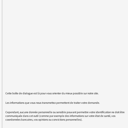
évènement, "l'hypernuit".
Cependant, étant mère d'une très jeune
enfant, je ne pourrais pas suivre l'intégralité
du concert, ce qui est dommage. Ma fille aime
beaucoup la musique, j'aurais aimer qu'elle
puisse l'écouter.
Serait-il possible de le rediffuser en journée?
Ou serait-il possible de le rendre disponible
en replay ou on line?
Merci par avance
Cordialement,
Cette boîte de dialogue est là pour vous orienter du mieux possible sur notre site.
Emilie GARCIA
Les informations que vous nous transmettez permettent de traiter votre demande.
Cependant, aucune donnée personnelle ou sensible pouvant permettre votre identification ne doit être
communiquée dans cet outil (comme par exemple des informations sur votre état de santé, vos
coordonnées bancaires, vos opinions ou convictions personnelles).