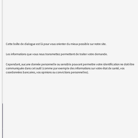
jamais un plaisir de perdre une journée de
salaire. li est par ailleurs inadmissible
d'entendre à longueur d'émissions des invités
affirmer que la réforme est nécessaire (sans
aucune justification). Je pense à l'émission les
informés sur France Info en particulier. Les
Cette boîte de dialogue est là pour vous orienter du mieux possible sur notre site.
journalistes donnent l'impression de vouloir
Les informations que vous nous transmettez permettent de traiter votre demande.
retourner l'opinion.
Cependant, aucune donnée personnelle ou sensible pouvant permettre votre identification ne doit être
communiquée dans cet outil (comme par exemple des informations sur votre état de santé, vos
coordonnées bancaires, vos opinions ou convictions personnelles).
REVENIR AUX MESSAGES
La médiatrice