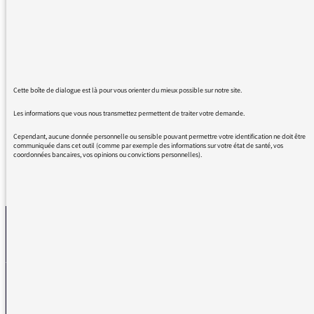
Je trouve cela très ignoble de penser que cela
ne touche pas les plus âgés.
J'ai 66 ans, célibataire et je ne peux plus voir
personne, ni dans un spectacle (ciné et
autres). ni dans un restau. C'est pas avec
15mn de courses tous les 3 jours que les
Cette boîte de dialogue est là pour vous orienter du mieux possible sur notre site.
relations sociales existent
Les informations que vous nous transmettez permettent de traiter votre demande.
Cependant, aucune donnée personnelle ou sensible pouvant permettre votre identification ne doit être
communiquée dans cet outil (comme par exemple des informations sur votre état de santé, vos
coordonnées bancaires, vos opinions ou convictions personnelles).
REVENIR AUX MESSAGES
La médiatrice