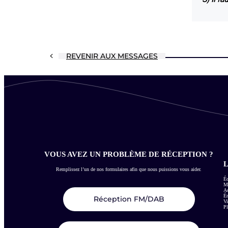
REVENIR AUX MESSAGES
VOUS AVEZ UN PROBLÈME DE RÉCEPTION ?
L
Remplissez l’un de nos formulaires afin que nous puissions vous aider.
Éc
Me
Ac
É
Réception FM/DAB
Vi
Pl