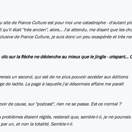
au site de France Culture est pour moi une catastrophe - d'autant p
 qu'il était "très ancien", alors... J'ai attendu, me disant que les ch
clusive de France Culture, je suis donc un peu exaspérée et très na
clic sur la flèche ne déclenche au mieux que le jingle - crispant... C
trerais un second, qui est de ne plus pouvoir accéder aux éditions
e de ladite. La page à laquelle j'ai désormais affaire me paraît
poir de cause, sur "podcast", rien ne se passe. Est-ce normal ?
s problèmes étaient réglés, resterait que, semble-t-il, je ne pourrais
r un, et non la totalité. Semble-t-il.