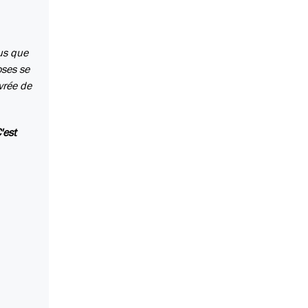
lus que
oses se
vrée de
'est