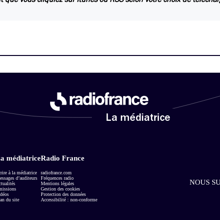
La médiatrice
a médiatrice
Radio France
rire à la médiatrice
radiofrance.com
ssages d’auditeurs
Fréquences radio
NOUS SU
tualités
Mentions légales
missions
Gestion des cookies
déos
Protection des données
an du site
Accessibilité : non-conforme