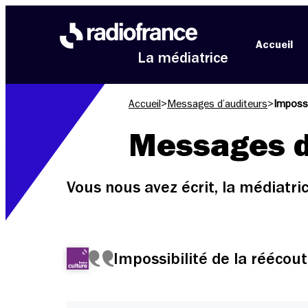
Aller au menu
Aller au contenu
Aller au pied de page
Accueil
La médiatrice
Accueil
>
Messages d’auditeurs
>
Impossi
Messages d
Vous nous avez écrit, la médiatr
Impossibilité de la réécou