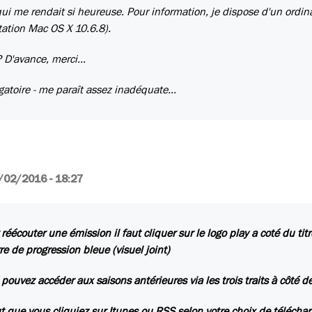
 qui me rendait si heureuse. Pour information, je dispose d'un ordin
tation Mac OS X 10.6.8).
 D'avance, merci...
gatoire - me paraît assez inadéquate...
/02/2016 - 18:27
 réécouter une émission il faut cliquer sur le logo play a coté du ti
rre de progression bleue (visuel joint)
 pouvez accéder aux saisons antérieures via les trois traits à côté
aut que vous cliquiez sur Itunes ou RSS selon votre choix de téléch