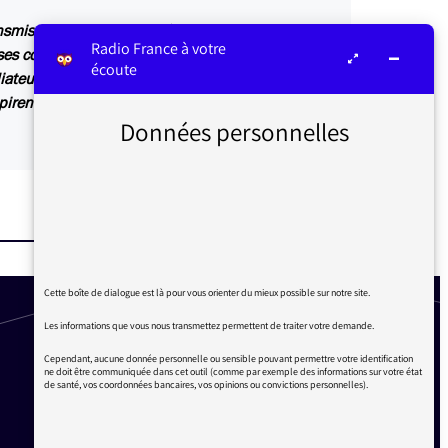
ansmis au service concerné par vos questions ou
Radio France à votre
s contributions sont relayées sur les antennes
écoute
iateur ou dans Les infos du médiateur, lettre
irent également des articles explicatifs à
Données personnelles
Cette boîte de dialogue est là pour vous orienter du mieux possible sur notre site.
Les informations que vous nous transmettez permettent de traiter votre demande.
Cependant, aucune donnée personnelle ou sensible pouvant permettre votre identification
ne doit être communiquée dans cet outil (comme par exemple des informations sur votre état
de santé, vos coordonnées bancaires, vos opinions ou convictions personnelles).