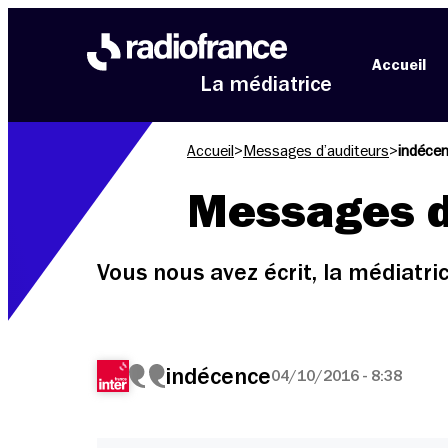
Aller au menu
Aller au contenu
Aller au pied de page
Accueil
La médiatrice
Accueil
>
Messages d’auditeurs
>
indéce
Messages d
Vous nous avez écrit, la médiatr
indécence
04/10/2016 - 8:38