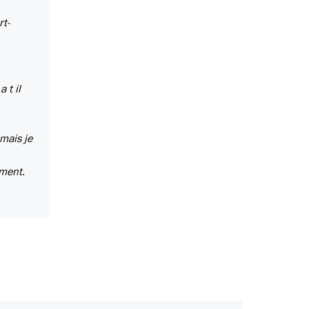
rt-
 t il
 mais je
ement.