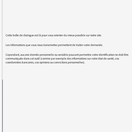
a pas que des infirmières mais également des
infirmiers.
Avec cet abus de langage de ne parler que
"d'infirmières", on laisse entendre aux
hommes le "grand" rôle de médecin, aux
femmes le "petit" rôle d'infirmière.
Cette boîte de dialogue est là pour vous orienter du mieux possible sur notre site.
Les informations que vous nous transmettez permettent de traiter votre demande.
Cependant, aucune donnée personnelle ou sensible pouvant permettre votre identification ne doit être
communiquée dans cet outil (comme par exemple des informations sur votre état de santé, vos
coordonnées bancaires, vos opinions ou convictions personnelles).
REVENIR AUX MESSAGES
La médiatrice
VOUS AVEZ UN PROBLÈME DE RÉCEPTION ?