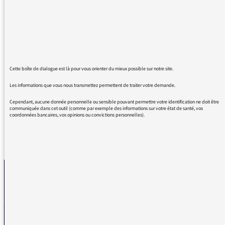
évoquent cette profession ? La règle selon
laquelle le masculin l’emporte sur le féminin
(pourtant peu féministe) s’efface devant la
vieille représentation d’un métier du « care »
et mal payé, donc féminin. Curieux non ? Et
de plus en plus éloigné de la réalité sur la
Cette boîte de dialogue est là pour vous orienter du mieux possible sur notre site.
répartition des sexes entre médecins et
infirmiers à l’hôpital.
Les informations que vous nous transmettez permettent de traiter votre demande.
Cependant, aucune donnée personnelle ou sensible pouvant permettre votre identification ne doit être
communiquée dans cet outil (comme par exemple des informations sur votre état de santé, vos
coordonnées bancaires, vos opinions ou convictions personnelles).
REVENIR AUX MESSAGES
La médiatrice