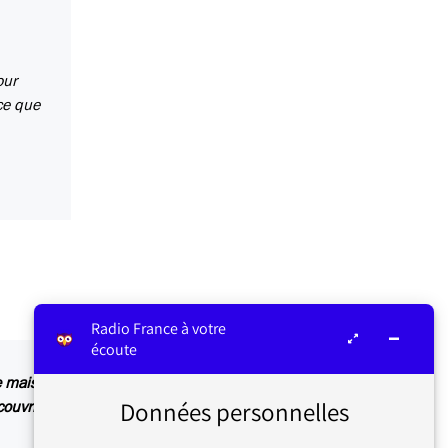
our
 ce que
Radio France à votre
écoute
nte mais non alarmante pour le moment) , mais
Données personnelles
ouvrir d’autres sujets