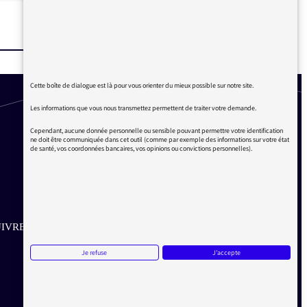
Cette boîte de dialogue est là pour vous orienter du mieux possible sur notre site.
Les informations que vous nous transmettez permettent de traiter votre demande.
Cependant, aucune donnée personnelle ou sensible pouvant permettre votre identification
ne doit être communiquée dans cet outil (comme par exemple des informations sur votre état
de santé, vos coordonnées bancaires, vos opinions ou convictions personnelles).
IVRE SUR LES RÉSEAUX
Je refuse
J'accepte
Aller sur la page Twitter de la Médiatrice
Aller sur la page Facebook de la Médiatrice
Aller sur la page Instagram de la Médiatrice