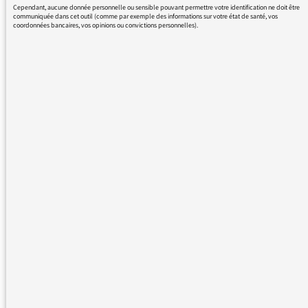
Cependant, aucune donnée personnelle ou sensible pouvant permettre votre identification ne doit être
communiquée dans cet outil (comme par exemple des informations sur votre état de santé, vos
coordonnées bancaires, vos opinions ou convictions personnelles).
24/03/2017 - 13:43
Nous vous remercions de votre message. Il a
été lu par le médiateur et transmis au service
concerné par vos questions ou vos réactions.
Même sans réponse personnelle de notre
part, de nombreuses contributions sont
relayées sur les antennes de France Inter,
franceinfo et France Culture dans les Rendez-
vous du médiateur ou dans Les infos du
médiateur, lettre hebdomadaire destinée à
tous les responsables de Radio France. Elles
inspirent également des articles explicatifs à