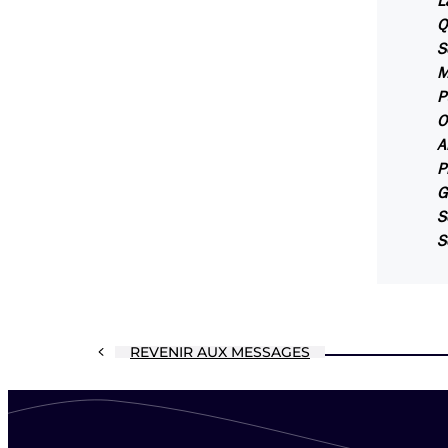
L
Q
S
M
P
O
A
P
G
S
S
REVENIR AUX MESSAGES