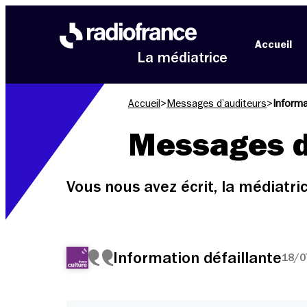
Aller au menu
Aller au contenu
Aller au pied de page
Accueil
La médiatrice
Accueil
>
Messages d’auditeurs
>
Informa
Messages d
Vous nous avez écrit, la médiatr
Information défaillante
18/0