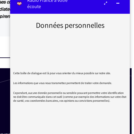
Radio France à votre
s contributions sont relayées sur les antennes
écoute
diateur ou dans Les infos du médiateur, lettre
irent également des articles explicatifs à
Données personnelles
Cette boîte de dialogue est là pour vous orienter du mieux possible sur notre site.
Les informations que vous nous transmettez permettent de traiter votre demande.
Cependant, aucune donnée personnelle ou sensible pouvant permettre votre identification
ne doit être communiquée dans cet outil (comme par exemple des informations sur votre état
de santé, vos coordonnées bancaires, vos opinions ou convictions personnelles).