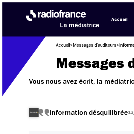
Aller au menu
Aller au contenu
Aller au pied de page
Accueil
La médiatrice
Accueil
>
Messages d’auditeurs
>
Informa
Messages d
Vous nous avez écrit, la médiatr
Information désquilibrée
13