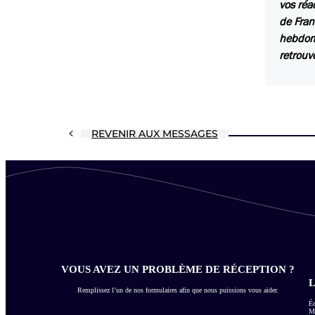
vos réa
de Fran
hebdoma
retrouv
REVENIR AUX MESSAGES
VOUS AVEZ UN PROBLÈME DE RÉCEPTION ?
L
Remplissez l’un de nos formulaires afin que nous puissions vous aider.
Éc
Me