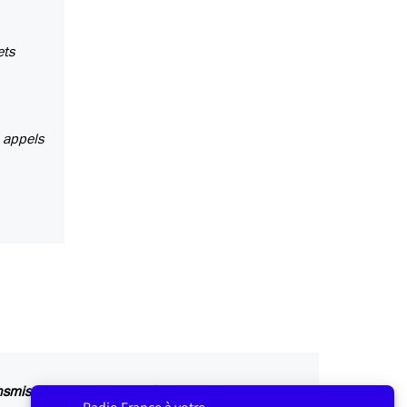
ets
s appels
ansmis au service concerné par vos questions ou