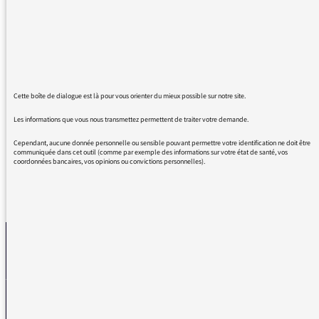
Jean-Mathieu Pernin de faire le gendarme
dans son émission. La plupart du temps, les
invités sont tellement malpolis qu'ils parlent
tous en même temps et cela devient
incompréhensible. Il faudrait être maître de la
Cette boîte de dialogue est là pour vous orienter du mieux possible sur notre site.
situation comme dans "C'est dans l'air". Merci,
bonne fin de journée.
Les informations que vous nous transmettez permettent de traiter votre demande.
Cependant, aucune donnée personnelle ou sensible pouvant permettre votre identification ne doit être
communiquée dans cet outil (comme par exemple des informations sur votre état de santé, vos
coordonnées bancaires, vos opinions ou convictions personnelles).
REVENIR AUX MESSAGES
La médiatrice