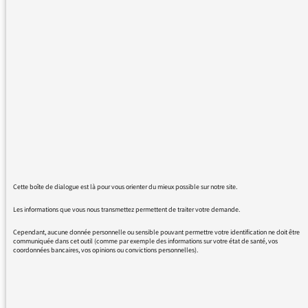
parlez-vous pas des scandales, des emplois
précaires ?
Lors des interviews des leaders de ce parti,
ces sujets ne sont même pas évoqués !!
06/02/2017 - 11:54
Cette boîte de dialogue est là pour vous orienter du mieux possible sur notre site.
Nous vous remercions de votre message. Il a
été lu par le médiateur et transmis au service
Les informations que vous nous transmettez permettent de traiter votre demande.
concerné par vos questions ou vos réactions.
Cependant, aucune donnée personnelle ou sensible pouvant permettre votre identification ne doit être
Même sans réponse personnelle de notre
communiquée dans cet outil (comme par exemple des informations sur votre état de santé, vos
coordonnées bancaires, vos opinions ou convictions personnelles).
part, de nombreuses contributions sont
relayées sur les antennes de France Inter,
franceinfo et France Culture dans les Rendez-
vous du médiateur ou dans Les infos du