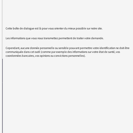
reprises infox et non fakes news, seul mot à la
bouche de votre invitée. Pour moi F.C. grâce à
vous est allée plus loin
Cette boîte de dialogue est là pour vous orienter du mieux possible sur notre site.
Les informations que vous nous transmettez permettent de traiter votre demande.
REVENIR AUX MESSAGES
Cependant, aucune donnée personnelle ou sensible pouvant permettre votre identification ne doit être
communiquée dans cet outil (comme par exemple des informations sur votre état de santé, vos
coordonnées bancaires, vos opinions ou convictions personnelles).
La médiatrice
VOUS AVEZ UN PROBLÈME DE RÉCEPTION ?
Remplissez l’un de nos formulaires afin que nous puissions vous aider.