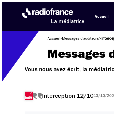
Aller au menu
Aller au contenu
Aller au pied de page
Accueil
La médiatrice
Accueil
>
Messages d’auditeurs
>
Interce
Messages d
Vous nous avez écrit, la médiatr
Interception 12/10
13/10/2025