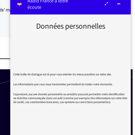
Radio France à votre
écoute
és' mais
Données personnelles
Cette boîte de dialogue est là pour vous orienter du mieux possible sur notre site.
Les informations que vous nous transmettez permettent de traiter votre demande.
Cependant, aucune donnée personnelle ou sensible pouvant permettre votre identification
ne doit être communiquée dans cet outil (comme par exemple des informations sur votre état
de santé, vos coordonnées bancaires, vos opinions ou convictions personnelles).