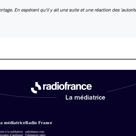
tage. En espérant qu'il y ait une suite et une réaction des 'autorit
La médiatrice
a médiatrice
Radio France
rire à la médiatrice
radiofrance.com
ssages d’auditeurs
Fréquences radio