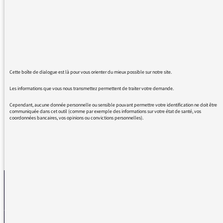
tout ce qu'il est possible de communiquer.
Je me demande si une émission régulière (
rythme ?) sur ce "sujet" serait possible en
développant ce que peuvent TOUJOURS
apporter les "anciens" en notre folle économie
et autres nombreux volets.
Merci beaucoup pour cette émission.
Cette boîte de dialogue est là pour vous orienter du mieux possible sur notre site.
Bonne continuation à toute votre Equipe.
Les informations que vous nous transmettez permettent de traiter votre demande.
Très cordialement.
Cependant, aucune donnée personnelle ou sensible pouvant permettre votre identification ne doit être
communiquée dans cet outil (comme par exemple des informations sur votre état de santé, vos
coordonnées bancaires, vos opinions ou convictions personnelles).
REVENIR AUX MESSAGES
La médiatrice