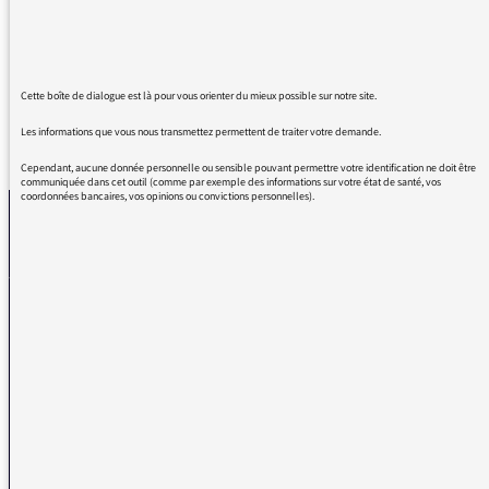
Oui c'est vraiment un sujet de grande
importance !
Cette boîte de dialogue est là pour vous orienter du mieux possible sur notre site.
Les informations que vous nous transmettez permettent de traiter votre demande.
REVENIR AUX MESSAGES
Cependant, aucune donnée personnelle ou sensible pouvant permettre votre identification ne doit être
communiquée dans cet outil (comme par exemple des informations sur votre état de santé, vos
coordonnées bancaires, vos opinions ou convictions personnelles).
La médiatrice
VOUS AVEZ UN PROBLÈME DE RÉCEPTION ?
Remplissez l’un de nos formulaires afin que nous puissions vous aider.
Réception FM/DAB