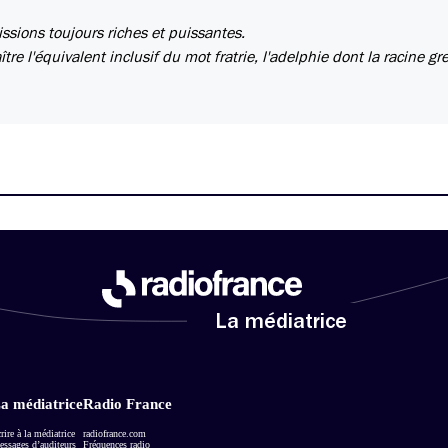
issions toujours riches et puissantes.
ître l'équivalent inclusif du mot fratrie, l'adelphie dont la racine g
La médiatrice
a médiatrice
Radio France
rire à la médiatrice
radiofrance.com
ssages d’auditeurs
Fréquences radio