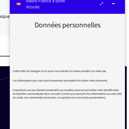
Radio France à votre
écoute
recque
Données personnelles
Cette boîte de dialogue est là pour vous orienter du mieux possible sur notre site.
Les informations que vous nous transmettez permettent de traiter votre demande.
Cependant, aucune donnée personnelle ou sensible pouvant permettre votre identification
ne doit être communiquée dans cet outil (comme par exemple des informations sur votre état
de santé, vos coordonnées bancaires, vos opinions ou convictions personnelles).