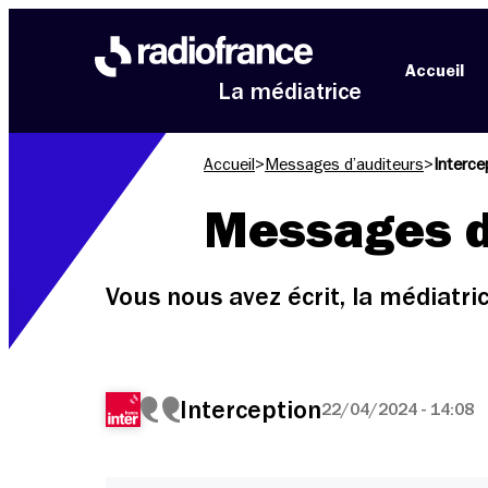
Aller au menu
Aller au contenu
Aller au pied de page
Accueil
La médiatrice
Accueil
>
Messages d’auditeurs
>
Interce
Messages d
Vous nous avez écrit, la médiatr
Interception
22/04/2024 - 14:08