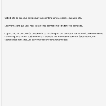
Cette boîte de dialogue est là pour vous orienter du mieux possible sur notre site.
REVENIR AUX MESSAGES
Les informations que vous nous transmettez permettent de traiter votre demande.
Cependant, aucune donnée personnelle ou sensible pouvant permettre votre identification ne doit être
communiquée dans cet outil (comme par exemple des informations sur votre état de santé, vos
coordonnées bancaires, vos opinions ou convictions personnelles).
La médiatrice
VOUS AVEZ UN PROBLÈME DE RÉCEPTION ?
Remplissez l’un de nos formulaires afin que nous puissions vous aider.
Réception FM/DAB