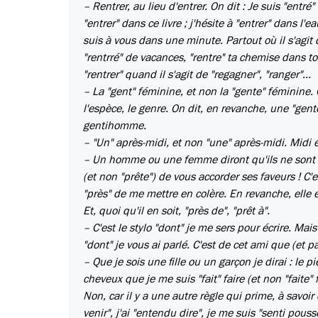
– Rentrer, au lieu d'entrer. On dit : Je suis "entré
"entrer" dans ce livre ; j'hésite à "entrer" dans l'ea
suis à vous dans une minute. Partout où il s'agit d
"rentrré" de vacances, "rentre" ta chemise dans ton
"rentrer" quand il s'agit de "regagner", "ranger"...
– La "gent" féminine, et non la "gente" féminine. 
l'espèce, le genre. On dit, en revanche, une "gen
gentihomme.
– "Un" après-midi, et non "une" après-midi. Midi 
– Un homme ou une femme diront qu'ils ne sont pas
(et non "prête") de vous accorder ses faveurs ! C'e
"près" de me mettre en colère. En revanche, elle 
Et, quoi qu'il en soit, "près de", "prêt à".
– C'est le stylo "dont" je me sers pour écrire. Mais
"dont" je vous ai parlé. C'est de cet ami que (et pa
– Que je sois une fille ou un garçon je dirai : le 
cheveux que je me suis "fait" faire (et non "faite" 
Non, car il y a une autre règle qui prime, à savoir 
venir", j'ai "entendu dire", je me suis "senti pouss