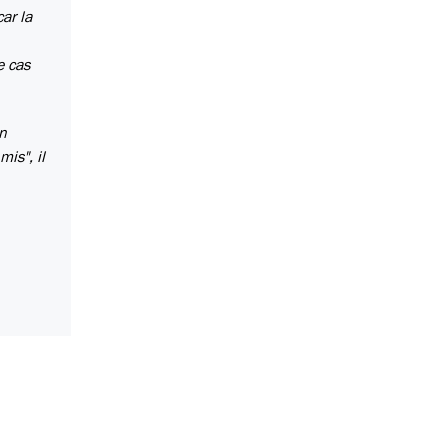
ar la
e cas
en
mis", il