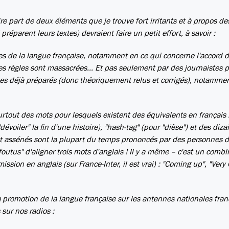
e part de deux éléments que je trouve fort irritants et à propos d
réparent leurs textes) devraient faire un petit effort, à savoir :
gles de la langue française, notamment en ce qui concerne l'accord 
es règles sont massacrées... Et pas seulement par des journaistes p
tes déjà préparés (donc théoriquement relus et corrigés), notammen
urtout des mots pour lesquels existent des équivalents en français :
dévoiler" la fin d'une histoire), "hash-tag" (pour "dièse") et des diza
ont assénés sont la plupart du temps prononcés par des personnes 
infoutus" d'aligner trois mots d'anglais ! Il y a même – c'est un combl
mission en anglais (sur France-Inter, il est vrai) : "Coming up", "Ver
a promotion de la langue française sur les antennes nationales fran
 sur nos radios :