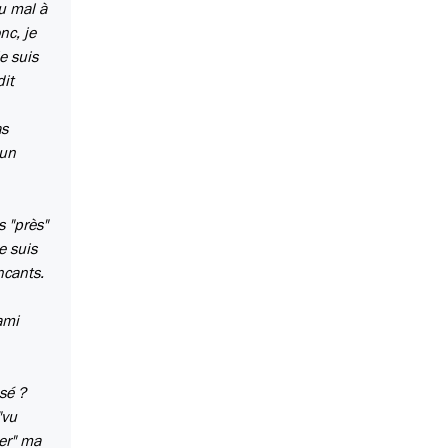
du mal à
nc, je
e suis
dit
as
'un
s "près"
e suis
ncants.
'ami
ssé ?
"vu
ter" ma