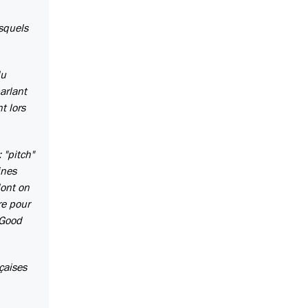
esquels
du
arlant
t lors
 "pitch"
ines
dont on
re pour
y Good
çaises