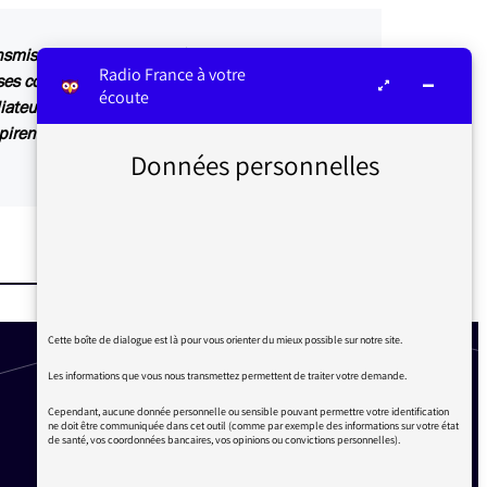
ansmis au service concerné par vos questions ou
Radio France à votre
s contributions sont relayées sur les antennes
écoute
iateur ou dans Les infos du médiateur, lettre
irent également des articles explicatifs à
Données personnelles
Cette boîte de dialogue est là pour vous orienter du mieux possible sur notre site.
Les informations que vous nous transmettez permettent de traiter votre demande.
Cependant, aucune donnée personnelle ou sensible pouvant permettre votre identification
ne doit être communiquée dans cet outil (comme par exemple des informations sur votre état
de santé, vos coordonnées bancaires, vos opinions ou convictions personnelles).