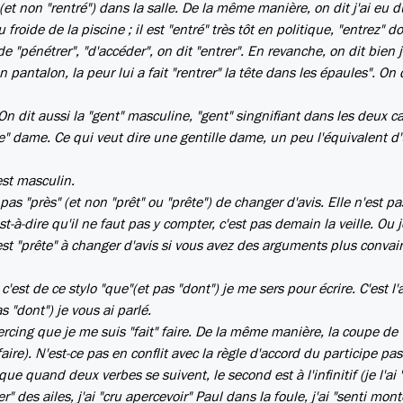
" (et non "rentré") dans la salle. De la même manière, on dit j'ai eu 
u froide de la piscine ; il est "entré" très tôt en politique, "entrez" do
e "pénétrer", "d'accéder", on dit "entrer". En revanche, on dit bien j
 pantalon, la peur lui a fait "rentrer" la tête dans les épaules". On 
On dit aussi la "gent" masculine, "gent" singnifiant dans les deux c
te" dame. Ce qui veut dire une gentille dame, un peu l'équivalent d
est masculin.
 "près" (et non "prêt" ou "prête") de changer d'avis. Elle n'est pa
st-à-dire qu'il ne faut pas y compter, c'est pas demain la veille. Ou j
est "prête" à changer d'avis si vous avez des arguments plus convai
 c'est de ce stylo "que"(et pas "dont") je me sers pour écrire. C'est l
s "dont") je vous ai parlé.
piercing que je me suis "fait" faire. De la même manière, la coupe de
faire). N'est-ce pas en conflit avec la règle d'accord du participe pa
que quand deux verbes se suivent, le second est à l'infinitif (je l'ai 
er" des ailes, j'ai "cru apercevoir" Paul dans la foule, j'ai "senti mon