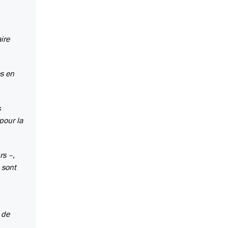
ire
es en
s
pour la
rs –,
 sont
 de