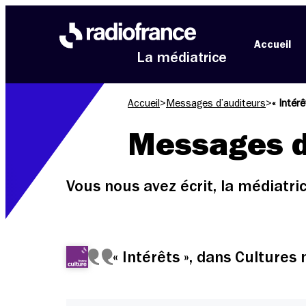
Aller au menu
Aller au contenu
Aller au pied de page
Accueil
La médiatrice
Accueil
>
Messages d’auditeurs
>
« Intér
Messages d
Vous nous avez écrit, la médiatr
« Intérêts », dans Culture