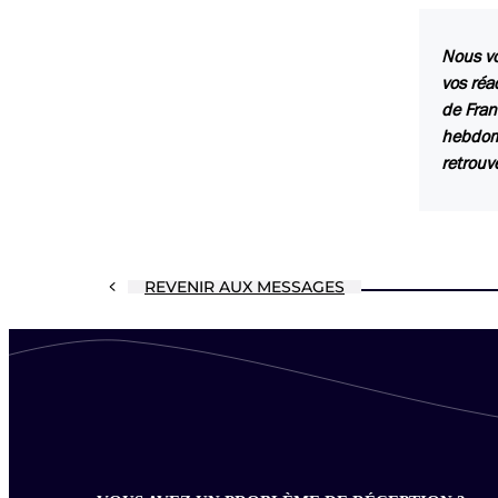
Nous vo
vos réa
de Fran
hebdoma
retrouv
REVENIR AUX MESSAGES