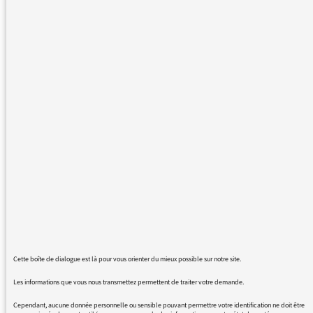
l'on veut, si l'on fait acte de contrition après
alors tout est effacé, on a juste fait une bêtise
et il faut passer à autre chose.
C'est oublier tous les followers influencés
(durablement) par un personnage public (M
Mekhlat) et ceux qui le soutiennent.
Ce point de vue de P Clarke n'est ni
admissible ni défendable.
REM : c'est un autre moi incontrôlable qui a
écrit le texte ci-dessus !!!!!!
Cette boîte de dialogue est là pour vous orienter du mieux possible sur notre site.
21/02/2017 - 15:27
Les informations que vous nous transmettez permettent de traiter votre demande.
Cependant, aucune donnée personnelle ou sensible pouvant permettre votre identification ne doit être