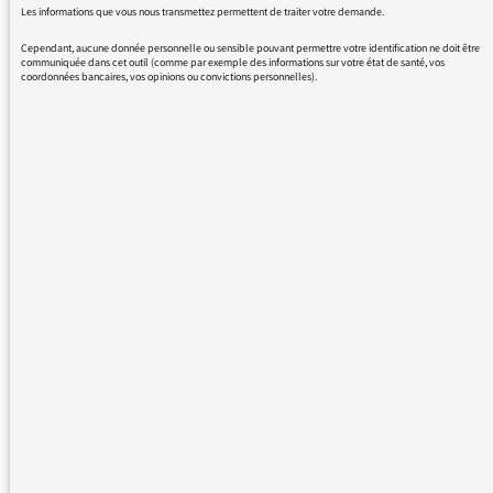
Les informations que vous nous transmettez permettent de traiter votre demande.
générations qui sortent des écoles de
Cependant, aucune donnée personnelle ou sensible pouvant permettre votre identification ne doit être
journalistes ont depuis quelques années ont
communiquée dans cet outil (comme par exemple des informations sur votre état de santé, vos
un esprit très marqué par toutes les questions
coordonnées bancaires, vos opinions ou convictions personnelles).
de minorités, d'intersectionnalité,
d'indigénisme, etc. Et si la France n'est pas
affectée par la mentalité "woke", elle semble
emprunter le même chemin. Ils sembleraient
que beaucoup soient moins journalistes
soucieux d'informer que militants d'une
cause. La peur d'avoir choqué la sensibilité de
certains lecteurs formulée par le texte de
Caroline Monnot en est un indice.
Pour terminer là-dessus, ce texte est vraiment
inquiétant : "Ce dessin peut en effet être lu
comme… ". Si Le Monde s'inquiète des
interprétations éventuelles d'un dessin de la
part des lecteurs, il met le doigt dans un
engrenage dangereux car on trouvera toujours