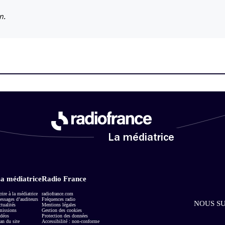
n.
La médiatrice
a médiatrice
Radio France
rire à la médiatrice
radiofrance.com
ssages d’auditeurs
Fréquences radio
NOUS SU
tualités
Mentions légales
missions
Gestion des cookies
déos
Protection des données
an du site
Accessibilité : non-conforme