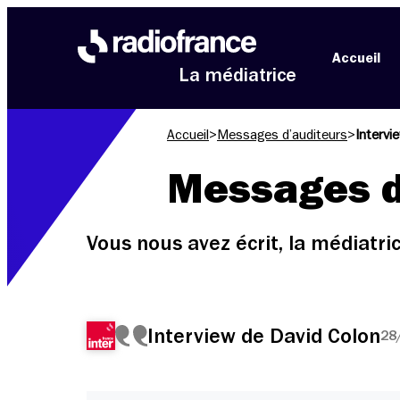
Aller au menu
Aller au contenu
Aller au pied de page
Accueil
La médiatrice
Accueil
>
Messages d’auditeurs
>
Intervi
Messages d
Vous nous avez écrit, la médiatr
Interview de David Colon
28