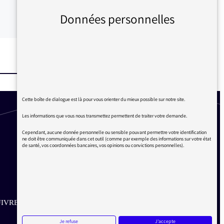
Données personnelles
Cette boîte de dialogue est là pour vous orienter du mieux possible sur notre site.
Les informations que vous nous transmettez permettent de traiter votre demande.
Cependant, aucune donnée personnelle ou sensible pouvant permettre votre identification
ne doit être communiquée dans cet outil (comme par exemple des informations sur votre état
de santé, vos coordonnées bancaires, vos opinions ou convictions personnelles).
IVRE SUR LES RÉSEAUX
Je refuse
J'accepte