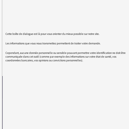
matin. Ce sont des problèmes très importants,
et réels, qui doivent être révélés au grand jour.
Continuez vos reportages, sur vos différents
médias ; vous êtes presque les seuls à en
parler. Bien cordialement
Cette boîte de dialogue est là pour vous orienter du mieux possible sur notre site.
Les informations que vous nous transmettez permettent de traiter votre demande.
Cependant, aucune donnée personnelle ou sensible pouvant permettre votre identification ne doit être
communiquée dans cet outil (comme par exemple des informations sur votre état de santé, vos
coordonnées bancaires, vos opinions ou convictions personnelles).
REVENIR AUX MESSAGES
La médiatrice
VOUS AVEZ UN PROBLÈME DE RÉCEPTION ?