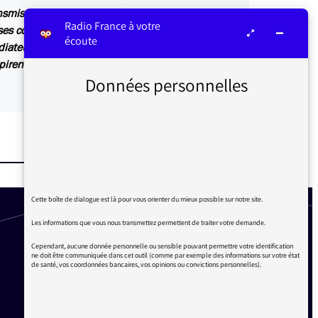
ansmis au service concerné par vos questions ou
Radio France à votre
s contributions sont relayées sur les antennes
écoute
diateur ou dans Les infos du médiateur, lettre
irent également des articles explicatifs à
Données personnelles
Cette boîte de dialogue est là pour vous orienter du mieux possible sur notre site.
Les informations que vous nous transmettez permettent de traiter votre demande.
Cependant, aucune donnée personnelle ou sensible pouvant permettre votre identification
ne doit être communiquée dans cet outil (comme par exemple des informations sur votre état
de santé, vos coordonnées bancaires, vos opinions ou convictions personnelles).