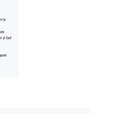
m'a
des
 à fait
aper.