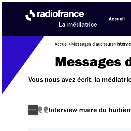
Aller au menu
Aller au contenu
Aller au pied de page
Accueil
La médiatrice
Accueil
>
Messages d’auditeurs
>
Intervi
Messages d
Vous nous avez écrit, la médiatr
Interview maire du huiti