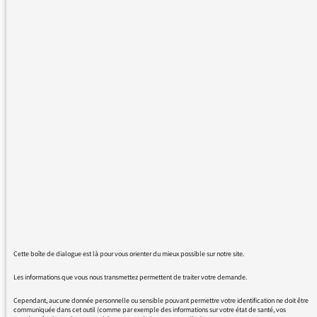
Macron, est-ce en vu d'obtenir son
invalidation et l'aller vers de nouvelles
élections ou est-ce une volonté de nuire
délibérément au président de la république et
de l'affaiblir face à Trump et Poutine
Pour qui roule radio France?Il serait temps
que radio France radio d'état payée par nos
impôts soit un peu plus patriote
07/06/2018 - 18:07
Cette boîte de dialogue est là pour vous orienter du mieux possible sur notre site.
Votre réaction m’étonne beaucoup, car nous
Les informations que vous nous transmettez permettent de traiter votre demande.
sommes journalistes et nous faisons notre
Cependant, aucune donnée personnelle ou sensible pouvant permettre votre identification ne doit être
communiquée dans cet outil (comme par exemple des informations sur votre état de santé, vos
travail de journaliste, à savoir transmettre des