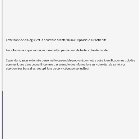
"investiguer". Il existe pourtant des verbes
français tout à fait faciles à utiliser.
Serait-il possible de lui demander de faire
attention à son vocabulaire? C’est la première
fois que je me manifeste mais c’est vraiment
devenu recurrent, au point qu’on joue en
Cette boîte de dialogue est là pour vous orienter du mieux possible sur notre site.
famille au premier qui entend le verbe!
Les informations que vous nous transmettez permettent de traiter votre demande.
Cependant, aucune donnée personnelle ou sensible pouvant permettre votre identification ne doit être
communiquée dans cet outil (comme par exemple des informations sur votre état de santé, vos
coordonnées bancaires, vos opinions ou convictions personnelles).
REVENIR AUX MESSAGES
La médiatrice