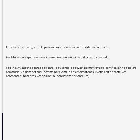
approfondissement des questions, sans
censure. Vous êtes la bouffée d'oxygène d'une
société asphyxiée par le formatage capitaliste.
J'apprécie également la plupart de vos autres
émissions (politique, économie, philosophie,
société...). Continuez France culture, vous êtes
Cette boîte de dialogue est là pour vous orienter du mieux possible sur notre site.
nos résistants !!! Si vous pouviez toucher les
Les informations que vous nous transmettez permettent de traiter votre demande.
décideurs, les grands patrons et la classe
populaire !
Cependant, aucune donnée personnelle ou sensible pouvant permettre votre identification ne doit être
communiquée dans cet outil (comme par exemple des informations sur votre état de santé, vos
coordonnées bancaires, vos opinions ou convictions personnelles).
REVENIR AUX MESSAGES