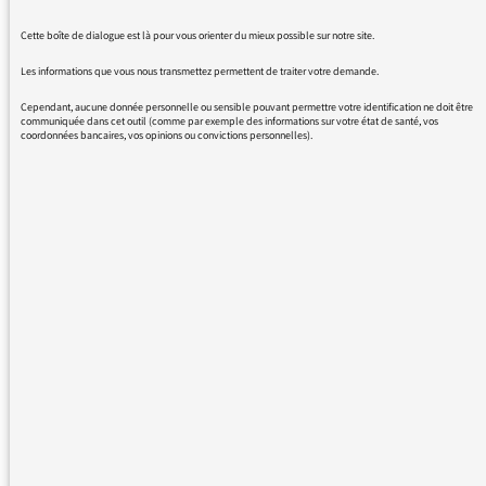
showbiz, les chroniqueurs comiques se
prennent tous pour des grands analystes
Cette boîte de dialogue est là pour vous orienter du mieux possible sur notre site.
politiques, la télé-réalité nous infantilise et
Les informations que vous nous transmettez permettent de traiter votre demande.
après, on s'étonne d'avoir un très mauvais
clown à la tête du pays le plus puissants de la
Cependant, aucune donnée personnelle ou sensible pouvant permettre votre identification ne doit être
communiquée dans cet outil (comme par exemple des informations sur votre état de santé, vos
planète.
coordonnées bancaires, vos opinions ou convictions personnelles).
Je vous remercie pour vos explications
toujours claires et pertinentes.
Malgré mes observations, je resterai attaché à
Radio France.
Merci.
14/11/2016 - 11:09