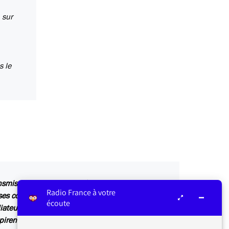
 sur
s le
ansmis au service concerné par vos questions ou
Radio France à votre
s contributions sont relayées sur les antennes
écoute
iateur ou dans Les infos du médiateur, lettre
irent également des articles explicatifs à