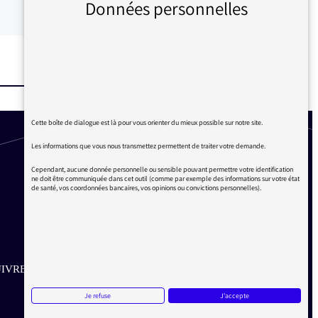
Données personnelles
Cette boîte de dialogue est là pour vous orienter du mieux possible sur notre site.
Les informations que vous nous transmettez permettent de traiter votre demande.
Cependant, aucune donnée personnelle ou sensible pouvant permettre votre identification
ne doit être communiquée dans cet outil (comme par exemple des informations sur votre état
de santé, vos coordonnées bancaires, vos opinions ou convictions personnelles).
IVRE SUR LES RÉSEAUX
Je refuse
J'accepte
Aller sur la page Twitter de la Médiatrice
Aller sur la page Facebook de la Médiatrice
Aller sur la page Instagram de la Médiatrice