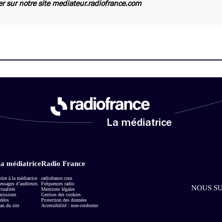
er sur notre site mediateur.radiofrance.com
La médiatrice
a médiatrice
Radio France
rire à la médiatrice
radiofrance.com
ssages d’auditeurs
Fréquences radio
NOUS SU
tualités
Mentions légales
missions
Gestion des cookies
déos
Protection des données
an du site
Accessibilité : non-conforme