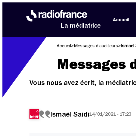
Aller au menu
Aller au contenu
Aller au pied de page
Accueil
La médiatrice
Accueil
>
Messages d’auditeurs
>
Ismaël 
Messages d
Vous nous avez écrit, la médiatr
Ismaël Saidi
14/01/2021 - 17:23