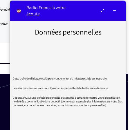
Radio France à votre
avorable
écoute
cela
Données personnelles
Cette boîte de dialogue est là pour vous orienter du mieux possible sur notre site.
Les informations que vous nous transmettez permettent de traiter votre demande.
Cependant, aucune donnée personnelle ou sensible pouvant permettre votre identification
ne doit être communiquée dans cet outil (comme par exemple des informations sur votre état
de santé, vos coordonnées bancaires, vos opinions ou convictions personnelles).