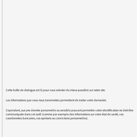
françaises "qui ne sont pas plus stupides que
les autres européennes" pour reprendre les
termes du professeur interviewé ce midi , sans
s'adresser aux hommes ? n'est on pas deux à
ce moment là ?
merci
01/12/2016 - 17:35
Cette boîte de dialogue est là pour vous orienter du mieux possible sur notre site.
Les informations que vous nous transmettez permettent de traiter votre demande.
Nous vous remercions de votre message. Il a
Cependant, aucune donnée personnelle ou sensible pouvant permettre votre identification ne doit être
été lu par le médiateur et transmis au service
communiquée dans cet outil (comme par exemple des informations sur votre état de santé, vos
coordonnées bancaires, vos opinions ou convictions personnelles).
concerné par vos questions ou vos réactions.
Même sans réponse personnelle de notre
part, de nombreuses contributions sont