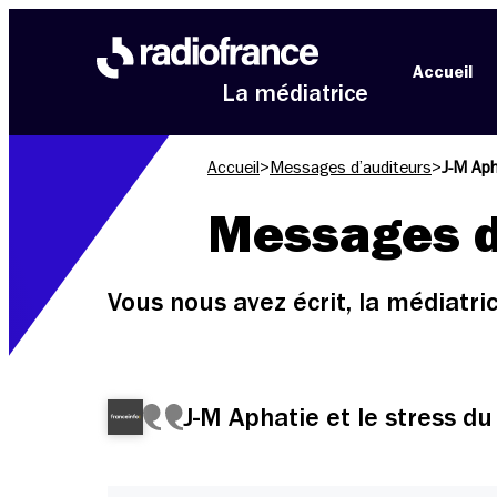
Aller au menu
Aller au contenu
Aller au pied de page
Accueil
La médiatrice
Accueil
>
Messages d’auditeurs
>
J-M Aph
Messages d
Vous nous avez écrit, la médiatr
J-M Aphatie et le stress d