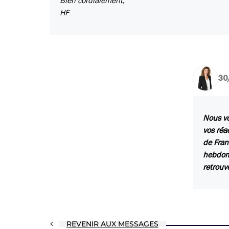
Bien cordialement,
HF
30
Nous vo
vos réa
de Fran
hebdoma
retrouv
REVENIR AUX MESSAGES