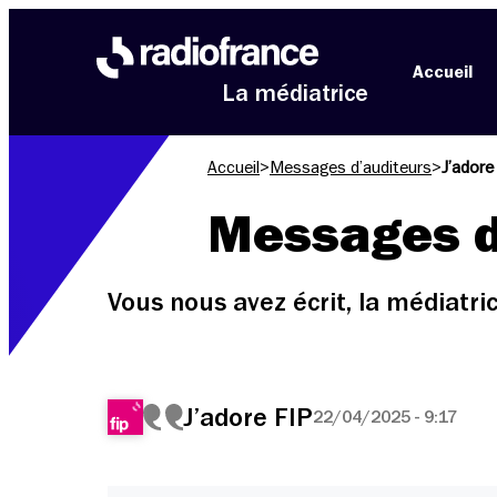
Aller au menu
Aller au contenu
Aller au pied de page
Accueil
La médiatrice
Accueil
>
Messages d’auditeurs
>
J’adore
Messages d
Vous nous avez écrit, la médiatr
J’adore FIP
22/04/2025 - 9:17