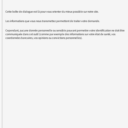
opposés à la communauté de Fortnite, qu'au
Cette boîte de dialogue est là pour vous orienter du mieux possible sur notre site.
jeu en lui-même. Pour en avoir fait
l'expérience avec des amis lorsque le jeu est
Les informations que vous nous transmettez permettent de traiter votre demande.
sorti, nous sommes tous des joueurs de jeux
Cependant, aucune donnée personnelle ou sensible pouvant permettre votre identification ne doit être
vidéo plus ou moins "hardcore", mais nous
communiquée dans cet outil (comme par exemple des informations sur votre état de santé, vos
coordonnées bancaires, vos opinions ou convictions personnelles).
avons pu apprécier Fortnite sans problème.
En revanche, lorsque le jeu à commencer à
développer sa communauté, souvent
beaucoup plus jeune que nous, il est vrai que
nous nous sommes lassés du jeu, faute d'être
en phase avec celle-ci (ce ui n'enlève pas ses
qualités au jeu, mais dans un jeu multijoueur,
la communauté est une part importante de
l'expérience de jeu, ce qui peut expliquer
l'aversion que vous aviez essayé d'évoquer
dans votre emission).
Pour finir, je voulais vous suggérer quelques