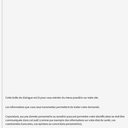
débat qui a suivi le journal de 8:00 du jour
(jeudi 16 février 2017) dessert tous les
interlocuteurs et les institutions qu'ils
représentent. On espère être éclairé et on
assiste à une foire d'empoigne. Ecoute et
respect manquaient à l'appel. Dommage.
Respectueusement. CM
17/02/2017 - 11:01
Cette boîte de dialogue est là pour vous orienter du mieux possible sur notre site.
Cher Monsieur,
Les informations que vous nous transmettez permettent de traiter votre demande.
Cependant, aucune donnée personnelle ou sensible pouvant permettre votre identification ne doit être
Merci de votre courriel.
communiquée dans cet outil (comme par exemple des informations sur votre état de santé, vos
coordonnées bancaires, vos opinions ou convictions personnelles).