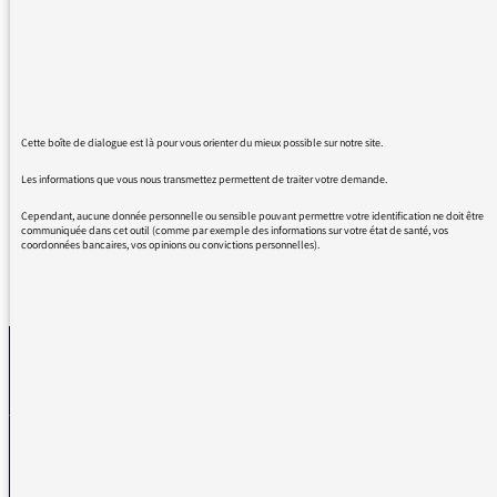
me surprendre à dire "mais non ?!" au lieu de
"ah bon ?" ou "c'est pas vrai ?"...
Mais moins encore que d'entendre "ça
m'hallucine" plutôt que "ça me fait halluciner"!
Je n'insiste pas sur les fautes de participe
passé, c'est un au sujet, j'ai envie de dire...
Cette boîte de dialogue est là pour vous orienter du mieux possible sur notre site.
Merci pour cette belle et joyeuse émission !
Les informations que vous nous transmettez permettent de traiter votre demande.
Cependant, aucune donnée personnelle ou sensible pouvant permettre votre identification ne doit être
communiquée dans cet outil (comme par exemple des informations sur votre état de santé, vos
coordonnées bancaires, vos opinions ou convictions personnelles).
REVENIR AUX MESSAGES
La médiatrice