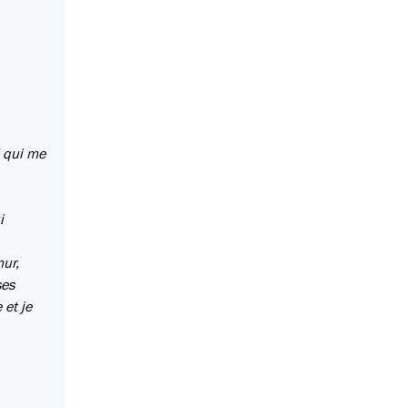
M qui me
i
mur,
ses
 et je