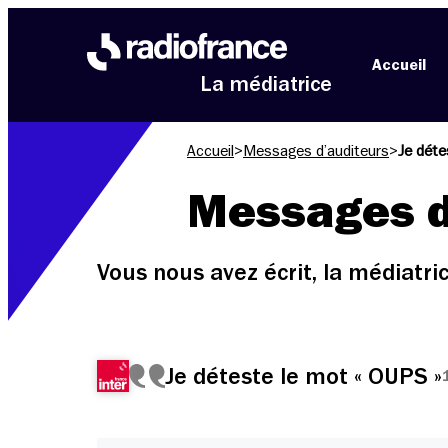
Aller au menu
Aller au contenu
Aller au pied de page
Accueil
La médiatrice
Accueil
>
Messages d’auditeurs
>
Je déte
Messages d
Vous nous avez écrit, la médiatr
Je déteste le mot « OUPS »