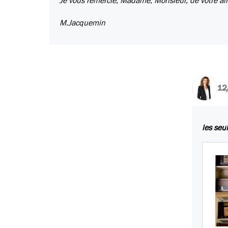
Je vous remercie, Madame, Monsieur, de votre ai
M.Jacquemin
12
les seu