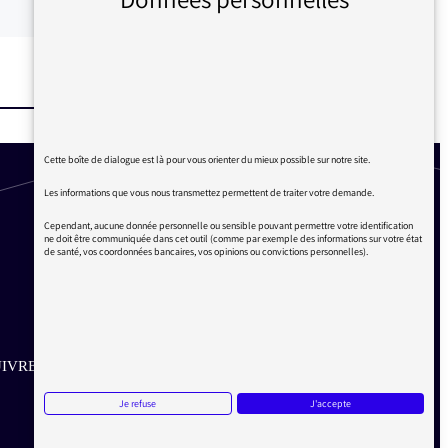
Cette boîte de dialogue est là pour vous orienter du mieux possible sur notre site.
Les informations que vous nous transmettez permettent de traiter votre demande.
Cependant, aucune donnée personnelle ou sensible pouvant permettre votre identification
ne doit être communiquée dans cet outil (comme par exemple des informations sur votre état
de santé, vos coordonnées bancaires, vos opinions ou convictions personnelles).
IVRE SUR LES RÉSEAUX
Je refuse
J'accepte
Aller sur la page Twitter de la Médiatrice
Aller sur la page Facebook de la Médiatrice
Aller sur la page Instagram de la Médiatrice