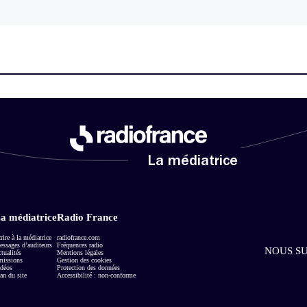
La médiatrice
a médiatrice
Radio France
rire à la médiatrice
radiofrance.com
ssages d’auditeurs
Fréquences radio
NOUS SU
tualités
Mentions légales
missions
Gestion des cookies
déos
Protection des données
an du site
Accessibilité : non-conforme