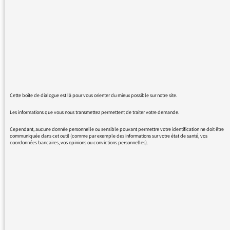
l'époque des Lucien Jeunesse, José Arthur,
Macha Béranger et si j'ai regretté certaines
émissions aujourd'hui disparues il en est de
même pour l'éviction (car c'en est une) de
celle de Philippe Meyer qui réconciliait jeunes
et seniors dans un florilège de chansons
françaises. Même la chanson -on était un
régal ! Et je ne dis qu'au revoir car ce genre de
Cette boîte de dialogue est là pour vous orienter du mieux possible sur notre site.
programme ne peut ne pas revenir. Bravo à
vous cher Philippe Meyer, votre ton mutin et
Les informations que vous nous transmettez permettent de traiter votre demande.
parfois moqueur me manqueront !
Cependant, aucune donnée personnelle ou sensible pouvant permettre votre identification ne doit être
je te reste fidèle Inter mais c'est toujours cruel
communiquée dans cet outil (comme par exemple des informations sur votre état de santé, vos
coordonnées bancaires, vos opinions ou convictions personnelles).
de voir s'éloigner un ami
didier
REVENIR AUX MESSAGES