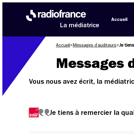
Aller au menu
Aller au contenu
Aller au pied de page
Accueil
La médiatrice
Accueil
>
Messages d’auditeurs
>
Je tien
Messages d
Vous nous avez écrit, la médiatr
Je tiens à remercier la qua