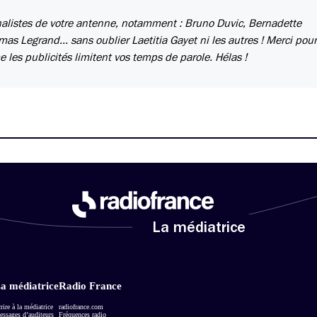
urnalistes de votre antenne, notamment : Bruno Duvic, Bernadette
 Legrand... sans oublier Laetitia Gayet ni les autres ! Merci pour
 les publicités limitent vos temps de parole. Hélas !
La médiatrice
a médiatrice
Radio France
rire à la médiatrice
radiofrance.com
ssages d’auditeurs
Fréquences radio