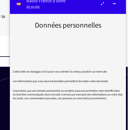
Radio France à votre
écoute
 la
Données personnelles
Cette boîte de dialogue est là pour vous orienter du mieux possible sur notre site.
Les informations que vous nous transmettez permettent de traiter votre demande.
Cependant, aucune donnée personnelle ou sensible pouvant permettre votre identification
ne doit être communiquée dans cet outil (comme par exemple des informations sur votre état
de santé, vos coordonnées bancaires, vos opinions ou convictions personnelles).